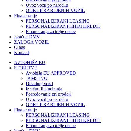
Uvoz vozil po naročilu
ODKUP RABLJENIH VOZIL
Financiranje
PERSONALIZIRANI LEASING
PERSONALIZIRANI HITRI KREDIT
Financiranja za tretje osebe
Izračun DMV
ZALOGA VOZIL
O nas
Kontakt
AVTOHIŠA EU
STORITVE
Avtohiša EU APPROVED
JAMSTVO
Detailing vozil
Izračun financiranja
Posredovanje pri prodaji
Uvoz vozil po naročilu
ODKUP RABLJENIH VOZIL
Financiranje
PERSONALIZIRANI LEASING
PERSONALIZIRANI HITRI KREDIT
Financiranja za tretje osebe
Izračun DMV