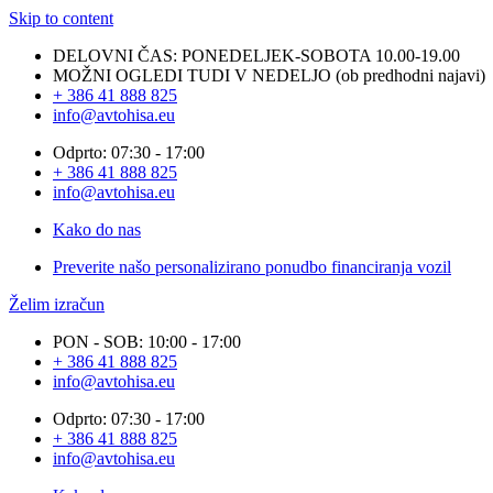
Skip to content
DELOVNI ČAS: PONEDELJEK-SOBOTA 10.00-19.00
MOŽNI OGLEDI TUDI V NEDELJO (ob predhodni najavi)
+ 386 41 888 825
info@avtohisa.eu
Odprto: 07:30 - 17:00
+ 386 41 888 825
info@avtohisa.eu
Kako do nas
Preverite našo personalizirano ponudbo financiranja vozil
Želim izračun
PON - SOB: 10:00 - 17:00
+ 386 41 888 825
info@avtohisa.eu
Odprto: 07:30 - 17:00
+ 386 41 888 825
info@avtohisa.eu