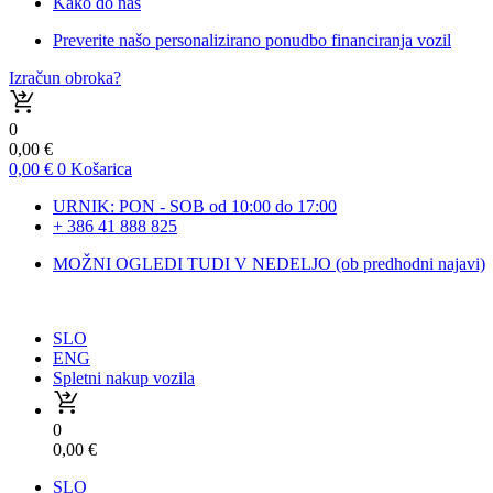
Kako do nas
Preverite našo personalizirano ponudbo financiranja vozil
Izračun obroka?
0
0,00
€
0,00
€
0
Košarica
URNIK: PON - SOB od 10:00 do 17:00
+ 386 41 888 825
MOŽNI OGLEDI TUDI V NEDELJO (ob predhodni najavi)
SLO
ENG
Spletni nakup vozila
0
0,00
€
SLO