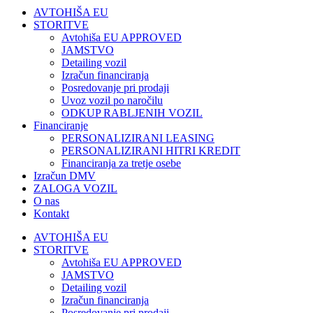
AVTOHIŠA EU
STORITVE
Avtohiša EU APPROVED
JAMSTVO
Detailing vozil
Izračun financiranja
Posredovanje pri prodaji
Uvoz vozil po naročilu
ODKUP RABLJENIH VOZIL
Financiranje
PERSONALIZIRANI LEASING
PERSONALIZIRANI HITRI KREDIT
Financiranja za tretje osebe
Izračun DMV
ZALOGA VOZIL
O nas
Kontakt
AVTOHIŠA EU
STORITVE
Avtohiša EU APPROVED
JAMSTVO
Detailing vozil
Izračun financiranja
Posredovanje pri prodaji