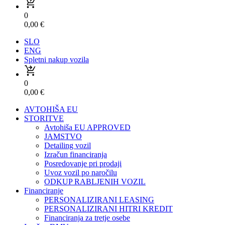
0
0,00
€
SLO
ENG
Spletni nakup vozila
0
0,00
€
AVTOHIŠA EU
STORITVE
Avtohiša EU APPROVED
JAMSTVO
Detailing vozil
Izračun financiranja
Posredovanje pri prodaji
Uvoz vozil po naročilu
ODKUP RABLJENIH VOZIL
Financiranje
PERSONALIZIRANI LEASING
PERSONALIZIRANI HITRI KREDIT
Financiranja za tretje osebe