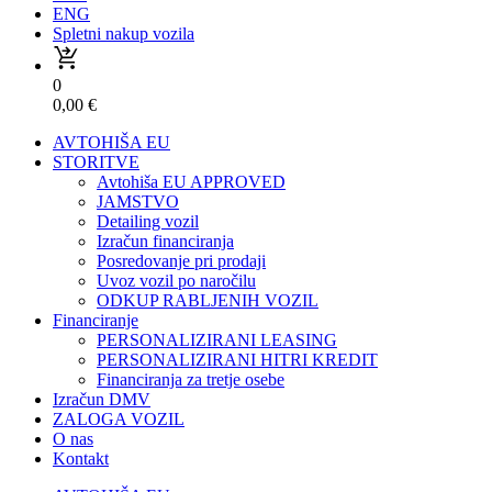
ENG
Spletni nakup vozila
0
0,00
€
AVTOHIŠA EU
STORITVE
Avtohiša EU APPROVED
JAMSTVO
Detailing vozil
Izračun financiranja
Posredovanje pri prodaji
Uvoz vozil po naročilu
ODKUP RABLJENIH VOZIL
Financiranje
PERSONALIZIRANI LEASING
PERSONALIZIRANI HITRI KREDIT
Financiranja za tretje osebe
Izračun DMV
ZALOGA VOZIL
O nas
Kontakt