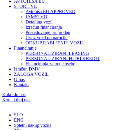
AVTOHIŠA EU
STORITVE
Avtohiša EU APPROVED
JAMSTVO
Detailing vozil
Izračun financiranja
Posredovanje pri prodaji
Uvoz vozil po naročilu
ODKUP RABLJENIH VOZIL
Financiranje
PERSONALIZIRANI LEASING
PERSONALIZIRANI HITRI KREDIT
Financiranja za tretje osebe
Izračun DMV
ZALOGA VOZIL
O nas
Kontakt
Kako do nas
Kontaktiraj nas
SLO
ENG
Spletni nakup vozila