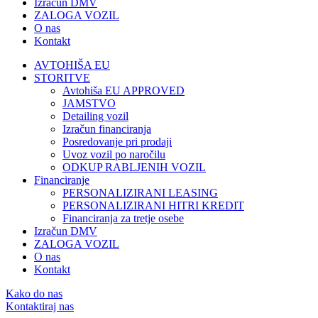
Izračun DMV
ZALOGA VOZIL
O nas
Kontakt
AVTOHIŠA EU
STORITVE
Avtohiša EU APPROVED
JAMSTVO
Detailing vozil
Izračun financiranja
Posredovanje pri prodaji
Uvoz vozil po naročilu
ODKUP RABLJENIH VOZIL
Financiranje
PERSONALIZIRANI LEASING
PERSONALIZIRANI HITRI KREDIT
Financiranja za tretje osebe
Izračun DMV
ZALOGA VOZIL
O nas
Kontakt
Kako do nas
Kontaktiraj nas