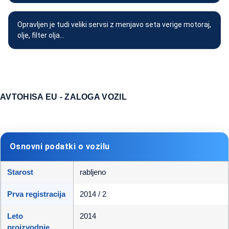
Opravljen je tudi veliki servsi z menjavo seta verige motoraj,
olje, filter olja...
AVTOHISA EU - ZALOGA VOZIL
Osnovni podatki o vozilu
Starost
rabljeno
Prva registracija
2014 / 2
Leto
2014
proizvodnje