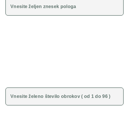
V primeru, da je
vrednost vozila višja
od zneska, katerega
lahko pokriva financiranje personalizirani hitri kredit,
je
potrebno kot polog navesti razliko od vrednosti vozila
in
zneska, katerega pokriva financiranje personalizirani hitri
kredit.
V primeru, da je
vrednost vozla nižja
od zneska, katerega
lahko pokriva financiranje personalizirani hitri kredit,
lahko
poljubno izberete višino pologa
ali tudi brez pologa.
ŽELENO ŠTEVILO OBROKOV (ŠT. MESECEV)
Željena maksimalna doba financiranja je omejena glede na
starost vozila.
PONUDBA