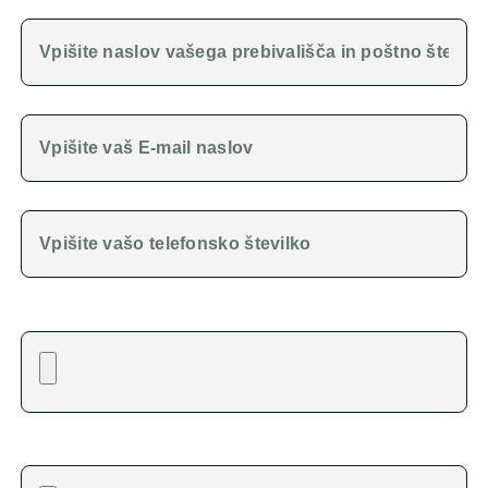
NASLOV IN POŠTNA ŠTEVILKA
E-MAIL NASLOV
TELEFONSKA ŠTEVILKA
UPOKOJENCI - NALOŽITE ODLOČBO O POKOJNINI
ZPIZ
BANČNI IZPISEK (NALOŽITE ZADNJI BANČNI
IZPISKEK)