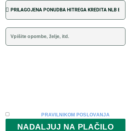
OPOMBE
Vašo prejeto dokumentacijo pregledamo in vam pripravimo
personalizirano ponudbo v roku 1 delovnega dneva. V
primeru, da dokumentacija ni popolna, vas pozovemo na
dopolnitev le-te. Potem vam pripravimo personalizirano
ponudbo ter vam jo posredujemo.
POGOJI POSLOVANJA - AVTOHIŠA EU
Strinjam se z
PRAVILNIKOM POSLOVANJA
NADALJUJ NA PLAČILO