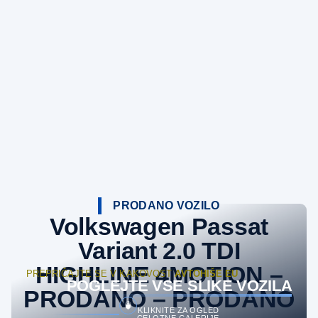
PRODANO VOZILO
Volkswagen Passat
Variant 2.0 TDI
HIGHLINE 4MOTION –
PREPRIČAJTE SE V KAKOVOST
AVTOHIŠE EU
POGLEJTE VSE SLIKE VOZILA
PRODANO – PRODANO
KLIKNITE ZA OGLED