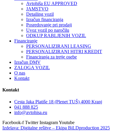
Avtohiša EU APPROVED
JAMSTVO
Detailing vozil
Izračun financiranja
Posredovanje pri prodaji
Uvoz vozil po naročilu
ODKUP RABLJENIH VOZIL
Financiranje
PERSONALIZIRANI LEASING
PERSONALIZIRANI HITRI KREDIT
Financiranja za tretje osebe
Izračun DMV
ZALOGA VOZIL
O nas
Kontakt
Kontakt
Cesta Jaka Platiše 18 (Plenet TUŠ) 4000 Kranj
041 888 825
info@avtohisa.eu
Facebook-f
Twitter
Instagram
Youtube
Izdelava
: Digitalne rešitve – Ekipa BiLDproduction 2025