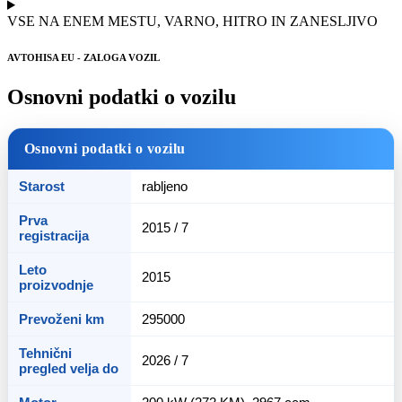
VSE NA ENEM MESTU, VARNO, HITRO IN ZANESLJIVO
AVTOHISA EU - ZALOGA VOZIL
Osnovni podatki o vozilu
Osnovni podatki o vozilu
Starost
rabljeno
Prva
2015 / 7
registracija
Leto
2015
proizvodnje
Prevoženi km
295000
Tehnični
2026 / 7
pregled velja do