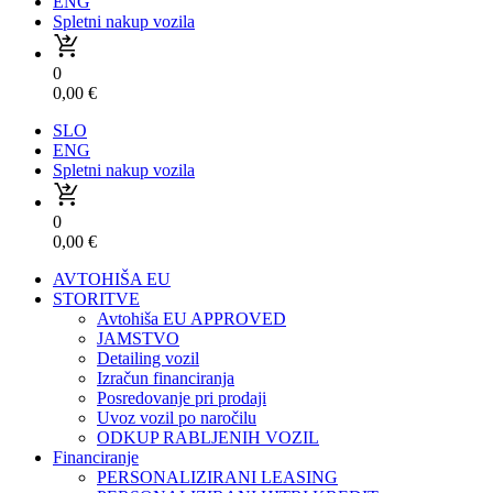
ENG
Spletni nakup vozila
0
0,00
€
SLO
ENG
Spletni nakup vozila
0
0,00
€
AVTOHIŠA EU
STORITVE
Avtohiša EU APPROVED
JAMSTVO
Detailing vozil
Izračun financiranja
Posredovanje pri prodaji
Uvoz vozil po naročilu
ODKUP RABLJENIH VOZIL
Financiranje
PERSONALIZIRANI LEASING