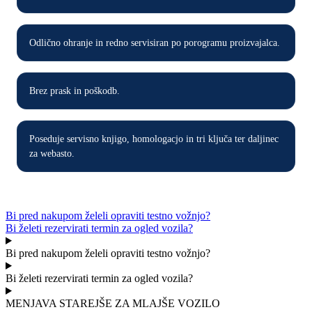
Odlično ohranje in redno servisiran po porogramu proizvajalca.
Brez prask in poškodb.
Poseduje servisno knjigo, homologacjo in tri ključa ter daljinec
za webasto.
Bi pred nakupom želeli opraviti testno vožnjo?
Bi želeti rezervirati termin za ogled vozila?
Bi pred nakupom želeli opraviti testno vožnjo?
Bi želeti rezervirati termin za ogled vozila?
MENJAVA STAREJŠE ZA MLAJŠE VOZILO