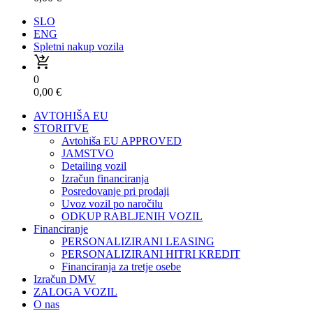
SLO
ENG
Spletni nakup vozila
0
0,00
€
AVTOHIŠA EU
STORITVE
Avtohiša EU APPROVED
JAMSTVO
Detailing vozil
Izračun financiranja
Posredovanje pri prodaji
Uvoz vozil po naročilu
ODKUP RABLJENIH VOZIL
Financiranje
PERSONALIZIRANI LEASING
PERSONALIZIRANI HITRI KREDIT
Financiranja za tretje osebe
Izračun DMV
ZALOGA VOZIL
O nas