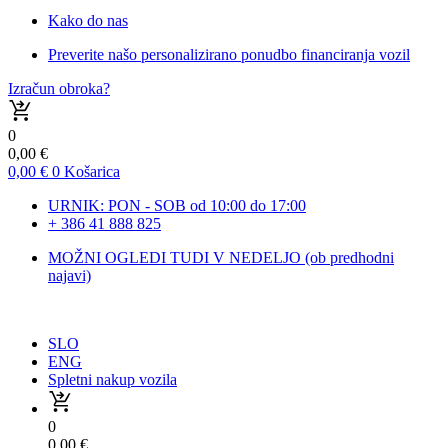
Kako do nas
Preverite našo personalizirano ponudbo financiranja vozil
Izračun obroka?
0
0,00
€
0,00
€
0
Košarica
URNIK: PON - SOB od 10:00 do 17:00
+ 386 41 888 825
MOŽNI OGLEDI TUDI V NEDELJO (ob predhodni
najavi)
SLO
ENG
Spletni nakup vozila
0
0,00
€