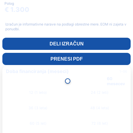
Polog
€ 1.300
Izračun je informativne narave na podlagi obrestne mere. EOM ni zajeta v
ponudbi.
DELI IZRAČUN
PRENESI PDF
Doba financiranja (meseci)
1–96
60
mesecev
12 (1 leto)
24 (2 leti)
36 (3 leta)
48 (4 leta)
60 (5 let)
72 (6 let)