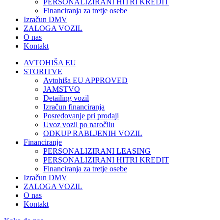
PERSONALIZIRANI HITRI KREDIT
Financiranja za tretje osebe
Izračun DMV
ZALOGA VOZIL
O nas
Kontakt
AVTOHIŠA EU
STORITVE
Avtohiša EU APPROVED
JAMSTVO
Detailing vozil
Izračun financiranja
Posredovanje pri prodaji
Uvoz vozil po naročilu
ODKUP RABLJENIH VOZIL
Financiranje
PERSONALIZIRANI LEASING
PERSONALIZIRANI HITRI KREDIT
Financiranja za tretje osebe
Izračun DMV
ZALOGA VOZIL
O nas
Kontakt