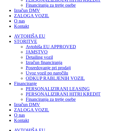
Financiranja za tretje osebe
Izračun DMV
ZALOGA VOZIL
O nas
Kontakt
AVTOHIŠA EU
STORITVE
Avtohiša EU APPROVED
JAMSTVO
Detailing vozil
Izračun financiranja
Posredovanje pri prodaji
Uvoz vozil po naročilu
ODKUP RABLJENIH VOZIL
Financiranje
PERSONALIZIRANI LEASING
PERSONALIZIRANI HITRI KREDIT
Financiranja za tretje osebe
Izračun DMV
ZALOGA VOZIL
O nas
Kontakt
AVTOHIŠA EU