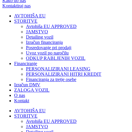
Kako do nas
Kontaktiraj nas
AVTOHIŠA EU
STORITVE
Avtohiša EU APPROVED
JAMSTVO
Detailing vozil
Izračun financiranja
Posredovanje pri prodaji
Uvoz vozil po naročilu
ODKUP RABLJENIH VOZIL
Financiranje
PERSONALIZIRANI LEASING
PERSONALIZIRANI HITRI KREDIT
Financiranja za tretje osebe
Izračun DMV
ZALOGA VOZIL
O nas
Kontakt
AVTOHIŠA EU
STORITVE
Avtohiša EU APPROVED
JAMSTVO
Detailing vozil