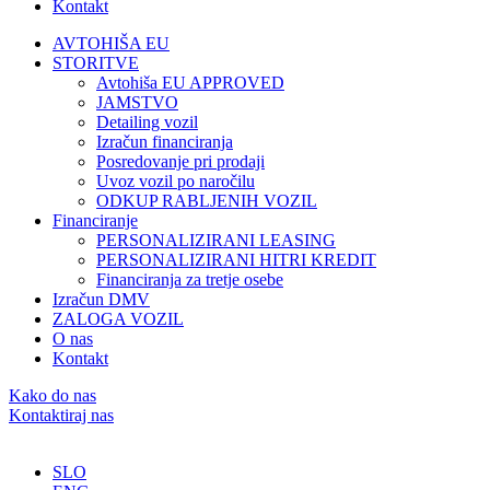
Kontakt
AVTOHIŠA EU
STORITVE
Avtohiša EU APPROVED
JAMSTVO
Detailing vozil
Izračun financiranja
Posredovanje pri prodaji
Uvoz vozil po naročilu
ODKUP RABLJENIH VOZIL
Financiranje
PERSONALIZIRANI LEASING
PERSONALIZIRANI HITRI KREDIT
Financiranja za tretje osebe
Izračun DMV
ZALOGA VOZIL
O nas
Kontakt
Kako do nas
Kontaktiraj nas
SLO