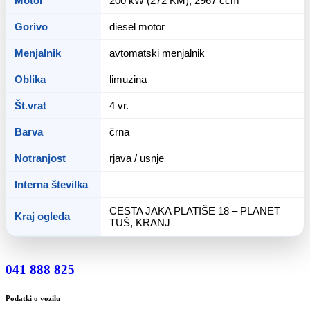
Motor
200 kW (272 KM), 2967 ccm
Gorivo
diesel motor
Menjalnik
avtomatski menjalnik
Oblika
limuzina
Št.vrat
4 vr.
Barva
črna
Notranjost
rjava / usnje
Interna številka
CESTA JAKA PLATIŠE 18 – PLANET
Kraj ogleda
TUŠ, KRANJ
041 888 825
Podatki o vozilu