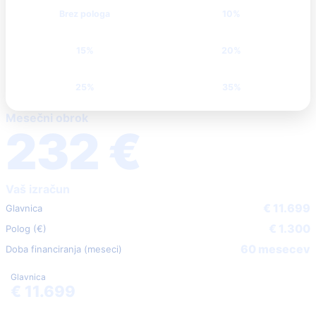
Brez pologa
10%
15%
20%
25%
35%
Mesečni obrok
232 €
Vaš izračun
€ 11.699
Glavnica
€ 1.300
Polog (€)
60 mesecev
Doba financiranja (meseci)
Glavnica
€ 11.699