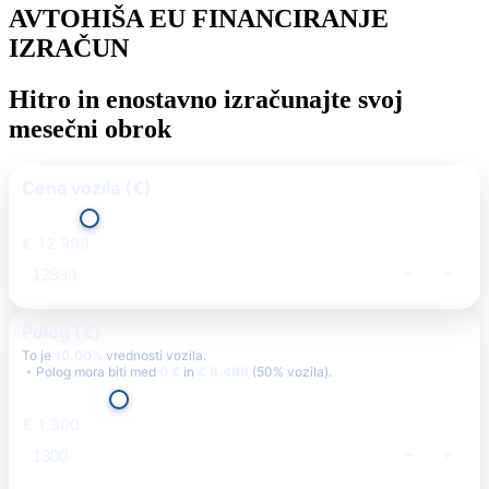
AVTOHIŠA EU FINANCIRANJE
IZRAČUN
Hitro in enostavno izračunajte svoj
mesečni obrok
Cena vozila (€)
€ 12.999
−
+
Polog (€)
To je
10.00%
vrednosti vozila.
Polog mora biti med
0 €
in
€ 6.499
(50% vozila).
€ 1.300
−
+