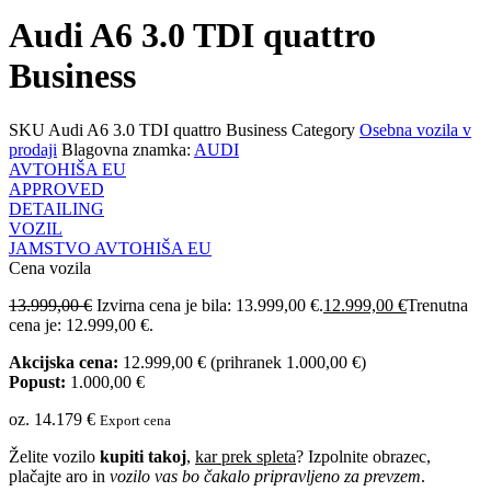
Audi A6 3.0 TDI quattro
Business
SKU
Audi A6 3.0 TDI quattro Business
Category
Osebna vozila v
prodaji
Blagovna znamka:
AUDI
AVTOHIŠA EU
APPROVED
DETAILING
VOZIL
JAMSTVO AVTOHIŠA EU
Cena vozila
13.999,00
€
Izvirna cena je bila: 13.999,00 €.
12.999,00
€
Trenutna
cena je: 12.999,00 €.
Akcijska cena:
12.999,00
€
(prihranek
1.000,00
€
)
Popust:
1.000,00
€
oz. 14.179 €
Export cena
Želite vozilo
kupiti takoj
,
kar prek spleta
? Izpolnite obrazec,
plačajte aro in
vozilo vas bo čakalo pripravljeno za prevzem
.