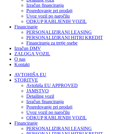
Izračun financiranja
Posredovanje pri prodaji
Uvoz vozil po naročilu
ODKUP RABLJENIH VOZIL
Financiranje
PERSONALIZIRANI LEASING
PERSONALIZIRANI HITRI KREDIT
Financiranja za tretje osebe
Izračun DMV
ZALOGA VOZIL
O nas
Kontakt
AVTOHIŠA EU
STORITVE
Avtohiša EU APPROVED
JAMSTVO
Detailing vozil
Izračun financiranja
Posredovanje pri prodaji
Uvoz vozil po naročilu
ODKUP RABLJENIH VOZIL
Financiranje
PERSONALIZIRANI LEASING
PERSONALIZIRANI HITRI KREDIT