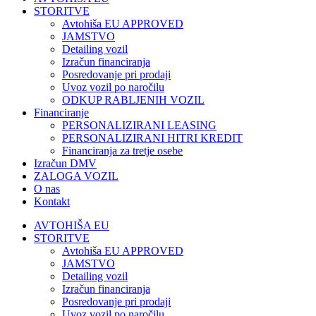
STORITVE
Avtohiša EU APPROVED
JAMSTVO
Detailing vozil
Izračun financiranja
Posredovanje pri prodaji
Uvoz vozil po naročilu
ODKUP RABLJENIH VOZIL
Financiranje
PERSONALIZIRANI LEASING
PERSONALIZIRANI HITRI KREDIT
Financiranja za tretje osebe
Izračun DMV
ZALOGA VOZIL
O nas
Kontakt
AVTOHIŠA EU
STORITVE
Avtohiša EU APPROVED
JAMSTVO
Detailing vozil
Izračun financiranja
Posredovanje pri prodaji
Uvoz vozil po naročilu