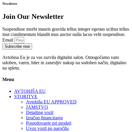
Newsletter
Join Our Newsletter
Suspendisse morbi mauris gravida tellus integer egestas ucibus tellus
inut condimentum blandit mus auctor nulla lacus velit suspendisse.
Email
Subscribe now
Avtohisa Eu je za vas razvila digitalni salon. Omogočamo vam
udoben, varen, hiter in zanesljiv nakup na sodoben način, digitalno
na spletu.
Menu
AVTOHIŠA EU
STORITVE
Avtohiša EU APPROVED
JAMSTVO
Detailing vozil
Izračun financiranja
Posredovanje pri prodaji
Uvoz vozil po naročilu