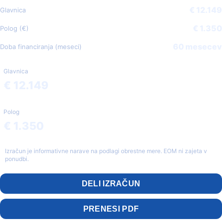
€ 12.149
Glavnica
€ 1.350
Polog (€)
60 mesecev
Doba financiranja (meseci)
Glavnica
€ 12.149
Polog
€ 1.350
Izračun je informativne narave na podlagi obrestne mere. EOM ni zajeta v
ponudbi.
DELI IZRAČUN
PRENESI PDF