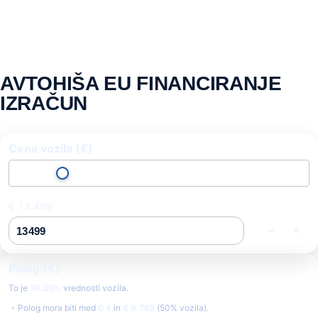
AVTOHIŠA EU FINANCIRANJE
IZRAČUN
Cena vozila (€)
€ 13.499
−
+
Polog (€)
To je
10.00%
vrednosti vozila.
Polog mora biti med
0 €
in
€ 6.749
(50% vozila).