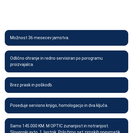
POSEBNOSTI IN DODATNA
OPREMA VOZILA
Možnost 36 mesecev jamstva.
Odlično ohranje in redno servisiran po porogramu
proizvajalca.
Brez prask in poškodb.
Poseduje servisno knjigo, homologacjo in dva ključa.
Samo 145.000 KM. M OPTIC zunanjost in notranjost.
Slovenski avto, 1. lastnik. Priložimo set zimskih pnevmatik.