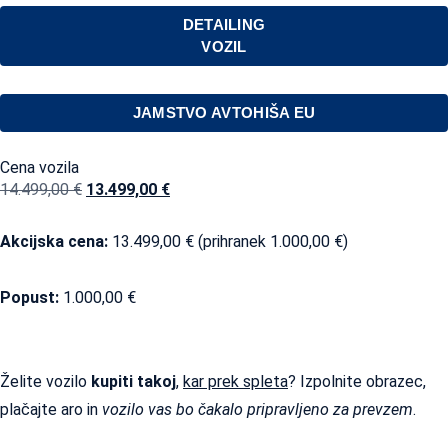
DETAILING
VOZIL
JAMSTVO AVTOHIŠA EU
Cena vozila
14.499,00
€
13.499,00
€
Akcijska cena:
13.499,00
€
(prihranek
1.000,00
€
)
Popust:
1.000,00
€
Želite vozilo
kupiti takoj
,
kar prek spleta
? Izpolnite obrazec,
plačajte aro in
vozilo vas bo čakalo pripravljeno za prevzem
.