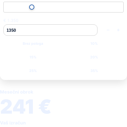
€ 1.350
−
+
Brez pologa
10%
15%
20%
25%
35%
Mesečni obrok
241 €
Vaš izračun