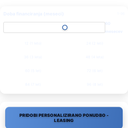
Doba financiranja (meseci)
1–96
60
mesecev
12 (1 leto)
24 (2 leti)
36 (3 leta)
48 (4 leta)
60 (5 let)
72 (6 let)
84 (7 let)
96 (8 let)
PRIDOBI PERSONALIZIRANO PONUDBO -
LEASING