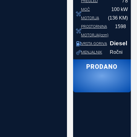
/ 8
PREGLED
100 kW
MOČ
(136 KM)
MOTORJA
1598
PROSTORNINA
MOTORJA(ccm)
Diesel
VRSTA GORIVA
Ročni
MENJALNIK
PRODANO