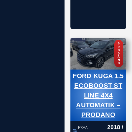
P
R
O
D
A
N
O
FORD KUGA 1.5
ECOBOOST ST
LINE 4X4
AUTOMATIK –
PRODANO
2018 /
PRVA