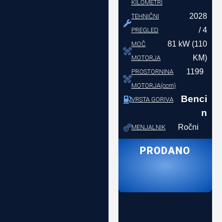
KILOMETRI
2028
TEHNIČNI
/ 4
PREGLED
81 kW (110
MOČ
KM)
MOTORJA
1199
PROSTORNINA
MOTORJA(ccm)
Benci
VRSTA GORIVA
n
Ročni
MENJALNIK
PRODANO