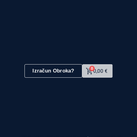
0
Izračun Obroka?
0,00
€