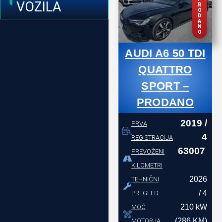
VOZILA
R
O
D
A
N
O
AUDI A6 50 TDI
QUATTRO
SPORT –
PRODANO
2019 /
PRVA
4
REGISTRACIJA
63007
PREVOŽENI
KILOMETRI
2026
TEHNIČNI
/ 4
PREGLED
210 kW
MOČ
(286 KM)
MOTORJA