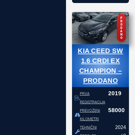
P
R
O
D
A
N
O
KIA CEED SW
1.6 CRDI EX
CHAMPION –
PRODANO
2019
PRVA
REGISTRACIJA
58000
PREVOŽENI
KILOMETRI
2024
TEHNIČNI