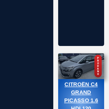
P
R
O
D
A
N
O
CITROËN C4
GRAND
PICASSO 1.6
HDI 120