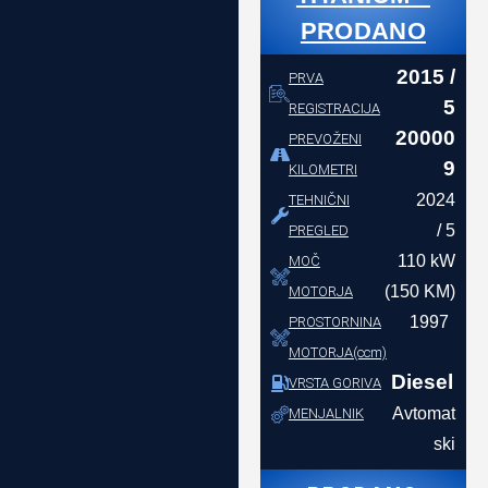
PRODANO
2015 /
PRVA
5
REGISTRACIJA
20000
PREVOŽENI
9
KILOMETRI
2024
TEHNIČNI
/ 5
PREGLED
110 kW
MOČ
(150 KM)
MOTORJA
1997
PROSTORNINA
MOTORJA(ccm)
Diesel
VRSTA GORIVA
Avtomat
MENJALNIK
ski