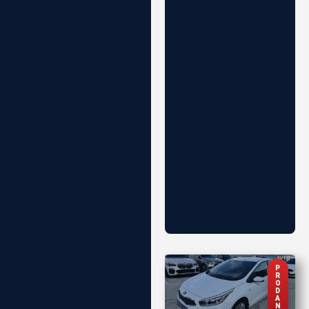
P
R
O
D
A
N