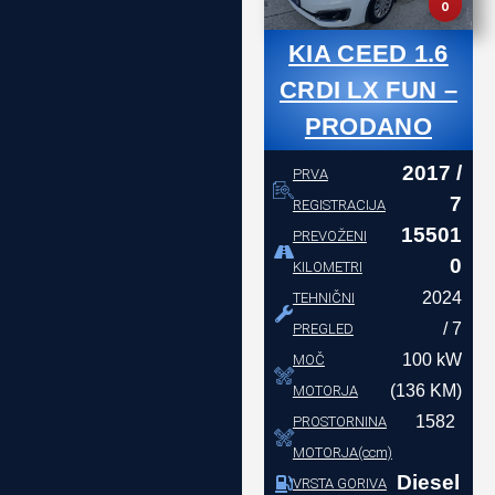
O
KIA CEED 1.6
CRDI LX FUN –
PRODANO
2017 /
PRVA
7
REGISTRACIJA
15501
PREVOŽENI
0
KILOMETRI
2024
TEHNIČNI
/ 7
PREGLED
100 kW
MOČ
(136 KM)
MOTORJA
1582
PROSTORNINA
MOTORJA(ccm)
Diesel
VRSTA GORIVA