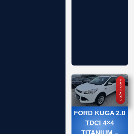
P
R
O
D
A
N
O
FORD KUGA 2.0
TDCI 4×4
TITANIUM –