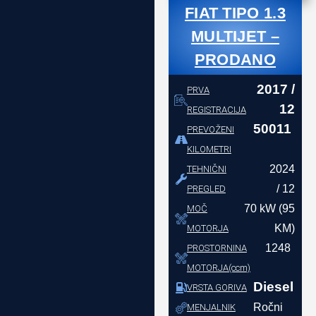
FIAT TIPO 1.3
MULTIJET –
PRODANO
2017 /
PRVA
12
REGISTRACIJA
50011
PREVOŽENI
KILOMETRI
2024
TEHNIČNI
/ 12
PREGLED
70 kW (95
MOČ
KM)
MOTORJA
1248
PROSTORNINA
MOTORJA(ccm)
Diesel
VRSTA GORIVA
Ročni
MENJALNIK