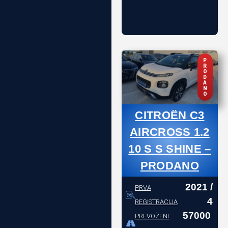
P
R
O
D
A
N
O
CITROËN C3
AIRCROSS 1.2
10 S S SHINE –
PRODANO
2021 /
PRVA
4
REGISTRACIJA
57000
PREVOŽENI