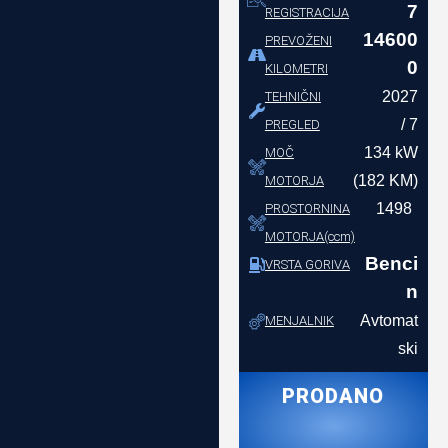
7
REGISTRACIJA
14600
PREVOŽENI
0
KILOMETRI
2027
TEHNIČNI
/ 7
PREGLED
134 kW
MOČ
(182 KM)
MOTORJA
1498
PROSTORNINA
MOTORJA(ccm)
Benci
VRSTA GORIVA
n
Avtomat
MENJALNIK
ski
PRODANO