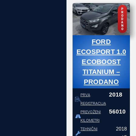
P
R
O
D
A
N
O
FORD
ECOSPORT 1.0
ECOBOOST
TITANIUM –
PRODANO
2018
PRVA
REGISTRACIJA
56010
PREVOŽENI
KILOMETRI
2018
TEHNIČNI