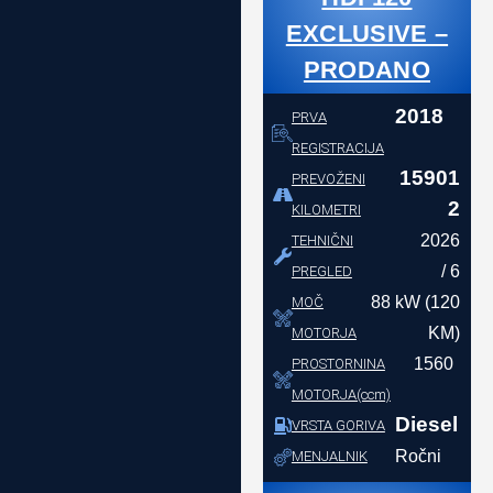
EXCLUSIVE –
PRODANO
2018
PRVA
REGISTRACIJA
15901
PREVOŽENI
2
KILOMETRI
2026
TEHNIČNI
/ 6
PREGLED
88 kW (120
MOČ
KM)
MOTORJA
1560
PROSTORNINA
MOTORJA(ccm)
Diesel
VRSTA GORIVA
Ročni
MENJALNIK