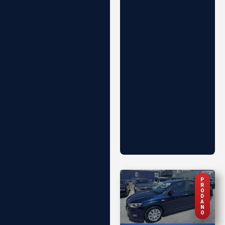
P
R
O
D
A
N
O