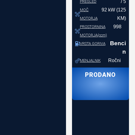
/ 5
PREGLED
92 kW (125
MOČ
KM)
MOTORJA
998
PROSTORNINA
MOTORJA(ccm)
Benci
VRSTA GORIVA
n
Ročni
MENJALNIK
PRODANO