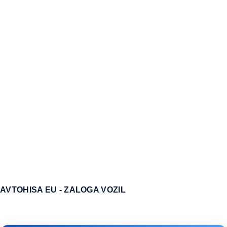
KOT NOV.
PISNA GARANCIJA NA PREVOŽENE
KILOMETRE.
MOŽNOST 1 LETNE GARANCIJE.
CENA V MENJAVI JE VIŠJA IN SE
PRILAGODI VAŠEMU AVTU.
AVTOHISA EU - ZALOGA VOZIL