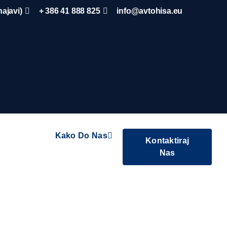
ajavi)
+ 386 41 888 825
info@avtohisa.eu
Kako Do Nas
Kontaktiraj
Nas