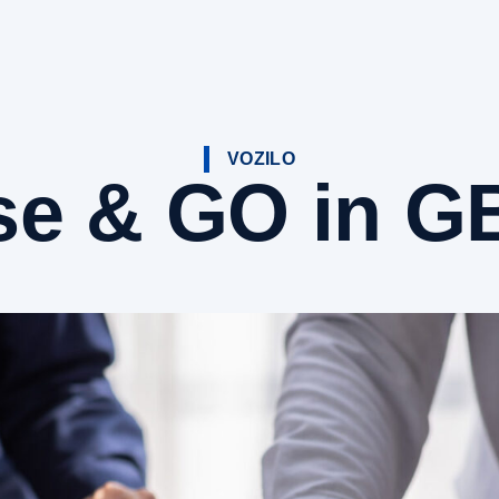
VOZILO
e & GO in G