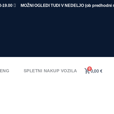
-19.00
MOŽNI OGLEDI TUDI V NEDELJO (ob predhodni n
0
0,00
€
ENG
SPLETNI NAKUP VOZILA