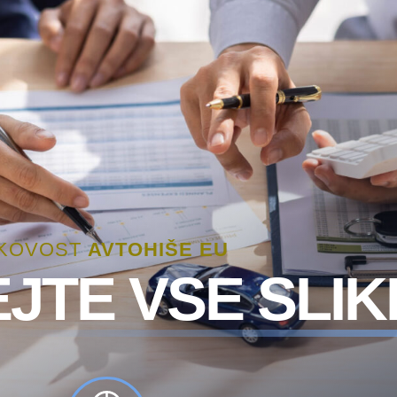
AKOVOST
AVTOHIŠE EU
JTE VSE SLIK