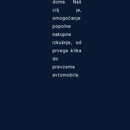
doma. Naš
cilj je,
omogočanje
popolne
nakupne
izkušnje, od
prvega klika
do
prevzema
avtomobila.