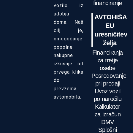
financiranje
vozilo iz
udobja
AVTOHIŠA
doma. Naš
EU
cilj je,
uresničitev
omogočanje
želja
popolne
Financiranja
nakupne
za tretje
izkušnje, od
osebe
prvega klika
Posredovanje
do
pri prodaji
prevzema
Uvoz vozil
avtomobila.
po naročilu
Kalkulator
za izračun
DMV
Splošni