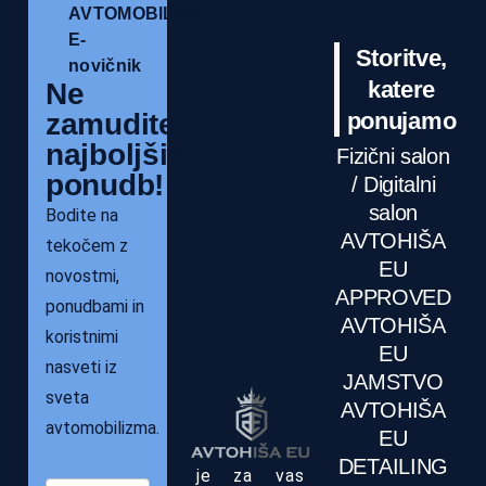
AVTOMOBILSKI
E-
Storitve,
novičnik
katere
Ne
zamudite
ponujamo
najboljših
Fizični salon
ponudb!
/ Digitalni
salon
Bodite na
AVTOHIŠA
tekočem z
EU
novostmi,
APPROVED
ponudbami in
AVTOHIŠA
koristnimi
EU
nasveti iz
JAMSTVO
sveta
AVTOHIŠA
avtomobilizma.
EU
DETAILING
je za vas