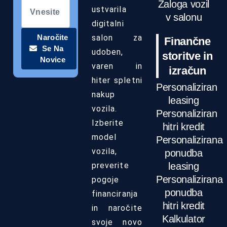
Zaloga vozil
ustvarila
v salonu
digitalni
Naročite
salon za
Finančne
Se Na
udoben,
storitve in
Novice
varen in
izračun
hiter spletni
Personaliziran
nakup
leasing
vozila.
Personaliziran
Izberite
hitri kredit
model
Personalizirana
vozila,
ponudba
leasing
preverite
Personalizirana
pogoje
ponudba
financiranja
hitri kredit
in naročite
Kalkulator
svoje novo